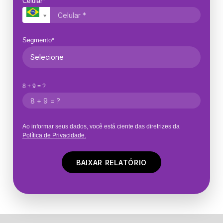
Celular*
Segmento*
8 + 9 = ?
Ao informar seus dados, você está ciente das diretrizes da
Política de Privacidade.
BAIXAR RELATÓRIO