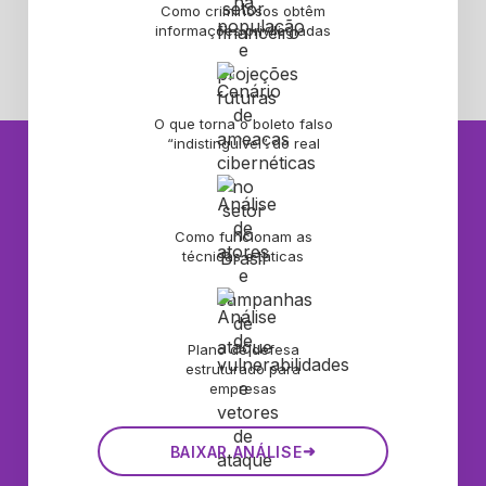
Como criminosos obtêm
informações privilegiadas
O que torna o boleto falso
“indistinguível” do real
Como funcionam as
técnicas e táticas
Plano de defesa
estruturado para
empresas
➜
BAIXAR ANÁLISE